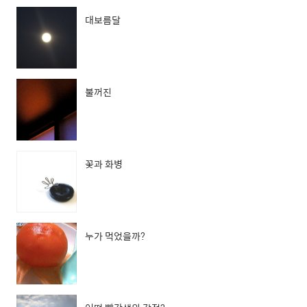
대보름달
불꺼진
꽃과 화병
누가 먹었을까?