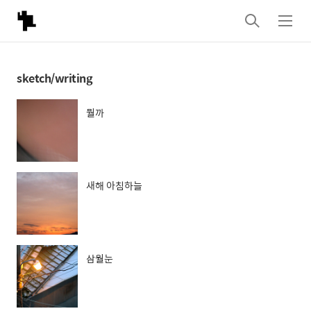
검
메
색
뉴
sketch/writing
뭘까
새해 아침하늘
삼월눈