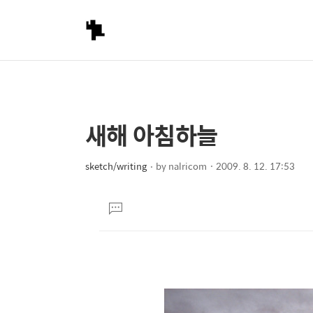
새해 아침하늘
상
본
문
세
제
sketch/writing
by
nalricom
2009. 8. 12. 17:53
컨
본
목
텐
문
댓
츠
글
달
기
2007년 1월 1일