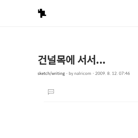
건널목에 서서...
상
본
문
세
제
sketch/writing
by
nalricom
2009. 8. 12. 07:46
컨
본
목
텐
문
댓
츠
글
달
기
2005년 11월 17일...