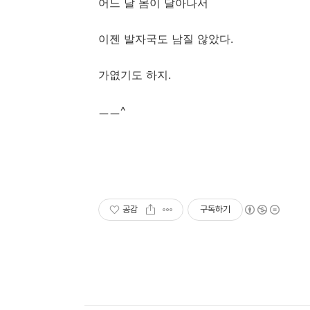
어느 날 몸이 달아나서
이젠 발자국도 남질 않았다.
가엾기도 하지.
ㅡㅡ^
공감
구독하기