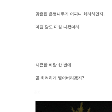
맞은편 은행나무가 어찌나 화려하던지...
마침 달도 마실 나왔더라.
시큰한 바람 한 번에
곧 화려하게 떨어버리겠지?
...