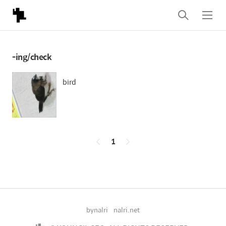
검
메
색
뉴
-ing/check
bird
페
1
이
징
bynalri
nalri.net