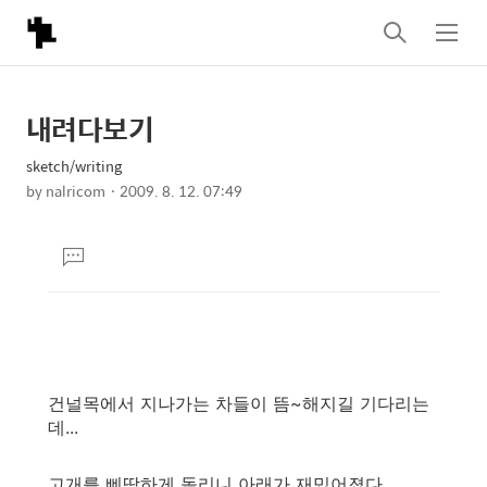
검
메
색
뉴
내려다보기
상
본
문
세
sketch/writing
제
컨
by
nalricom
2009. 8. 12. 07:49
목
본
텐
문
츠
댓
글
달
기
2005년 11월 19일...
건널목에서 지나가는 차들이 뜸~해지길 기다리는
데...
고개를 삐딱하게 돌리니 아래가 재밌어졌다.