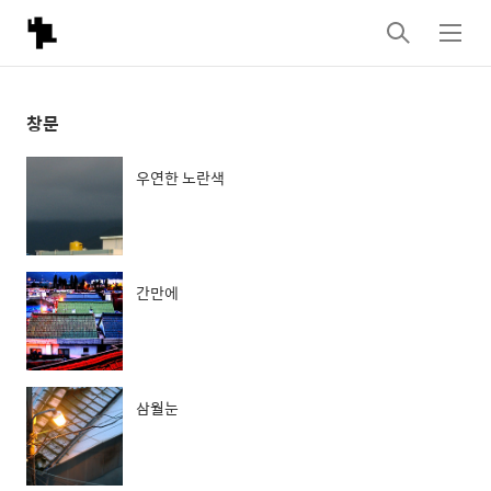
검
메
색
뉴
창문
우연한 노란색
간만에
삼월눈