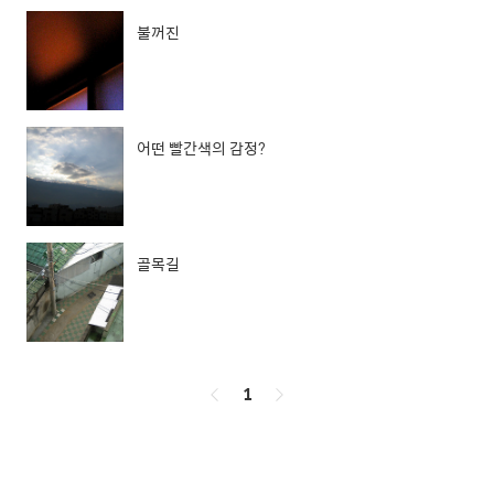
불꺼진
어떤 빨간색의 감정?
골목길
페
1
이
징