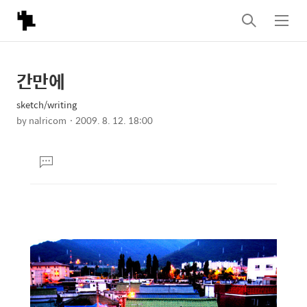
검
메
색
뉴
간만에
상
본
문
세
sketch/writing
제
컨
by
nalricom
2009. 8. 12. 18:00
목
본
텐
문
츠
댓
글
달
기