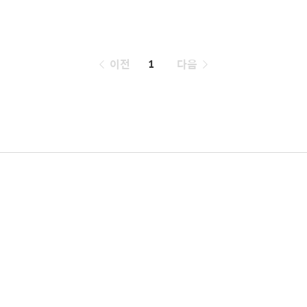
페
이전
1
다음
이
징