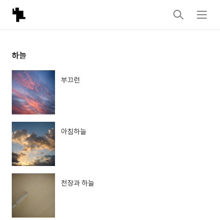
검
메
색
뉴
하늘
부끄런
아침하늘
천장과 하늘