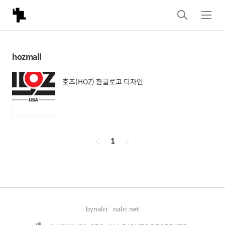
검
메
색
뉴
hozmall
호즈(HOZ) 한글로고 디자인
페
1
이
징
bynalri
nalri.net