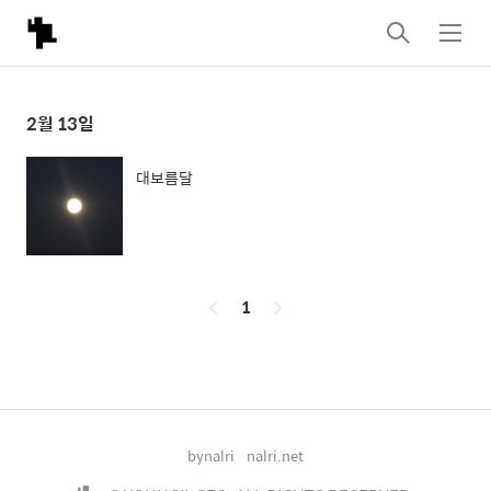
검
메
색
뉴
2월 13일
대보름달
페
1
이
징
bynalri
nalri.net