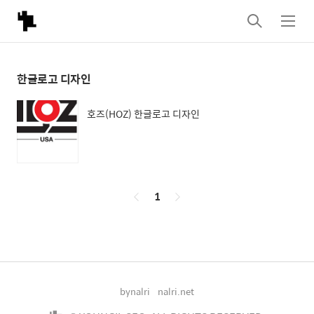
검
메
색
뉴
한글로고 디자인
호즈(HOZ) 한글로고 디자인
페
1
이
징
bynalri
nalri.net