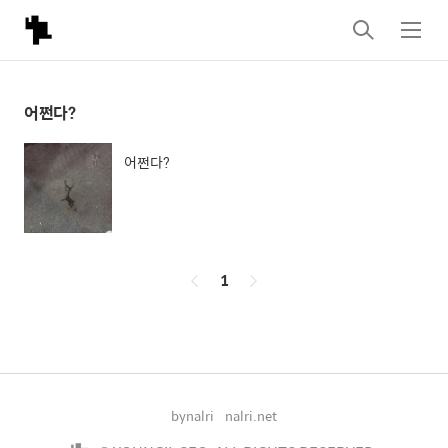
검
메
색
뉴
어쩐다?
어쩐다?
페
1
이
징
bynalri
nalri.net