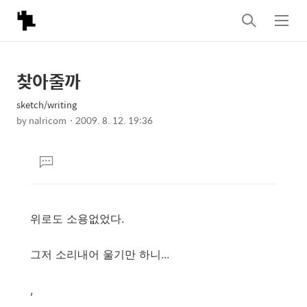
검
메
색
뉴
찾아줄까
상
본
문
세
sketch/writing
제
컨
by
nalricom
2009. 8. 12. 19:36
목
본
텐
문
츠
댓
글
달
기
위로도 소용없었다.
그저 소리내어 울기만 하니...
,