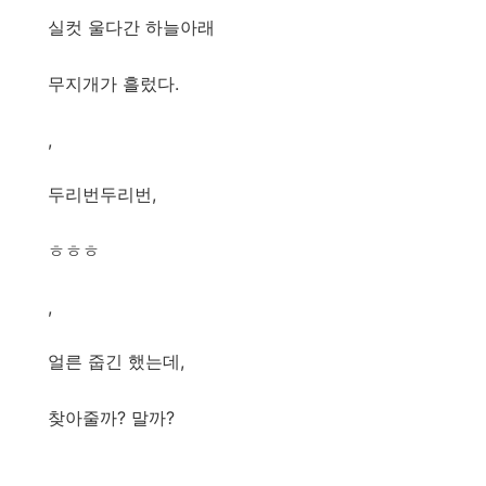
실컷 울다간 하늘아래
무지개가 흘렀다.
,
두리번두리번,
ㅎㅎㅎ
,
얼른 줍긴 했는데,
찾아줄까? 말까?